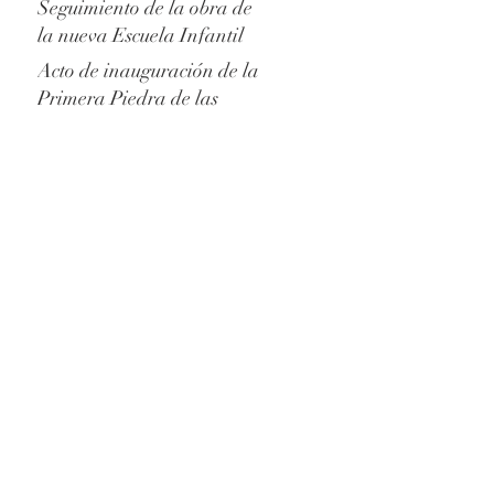
Seguimiento de la obra de
la nueva Escuela Infantil
Betània Patmos
Acto de inauguración de la
Primera Piedra de las
nuevas instalaciones de
l'Escola Betània Patmos