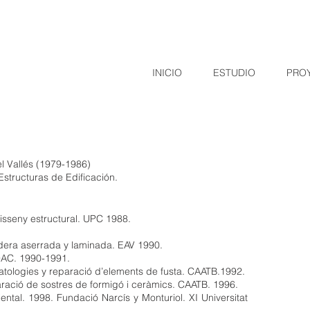
INICIO
ESTUDIO
PRO
l Vallés (1979-1986)
structuras de Edificación.
isseny estructural. UPC 1988.
era aserrada y laminada. EAV 1990.
OAC. 1990-1991.
atologies y reparació d’elements de fusta. CAATB.1992.
ració de sostres de formigó i ceràmics. CAATB. 1996.
ental. 1998. Fundació Narcís y Monturiol. XI Universitat