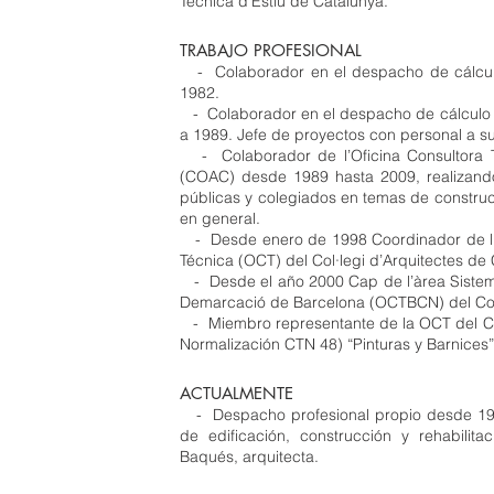
Técnica d’Estiu de Catalunya.
TRABAJO PROFESIONAL
- Colaborador en el despacho de cálcul
1982.
- Colaborador en el despacho de cálculo d
a 1989. Jefe de proyectos con personal a su
- Colaborador de l’Oficina Consultora Té
(COAC) desde 1989 hasta 2009, realizando 
públicas y colegiados en temas de construcci
en general.
- Desde enero de 1998 Coordinador de l’àr
Técnica (OCT) del Col·legi d’Arquitectes de
- Desde el año 2000 Cap de l’àrea Sistemes
Demarcació de Barcelona (OCTBCN) del Col·
- Miembro representante de la OCT del CO
Normalización CTN 48) “Pinturas y Barnices
ACTUALMENTE
- Despacho profesional propio desde 1986
de edificación, construcción y rehabilit
Baqués, arquitecta.